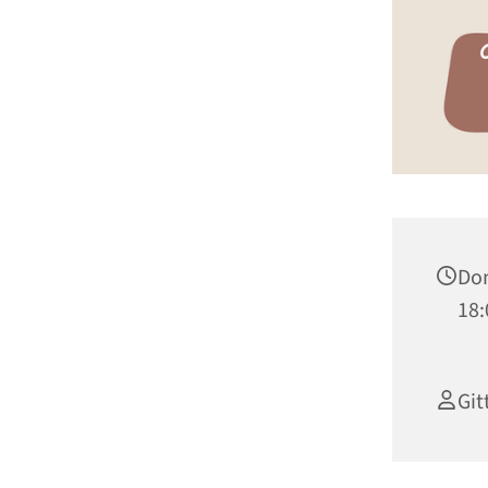
Don
18:
Git