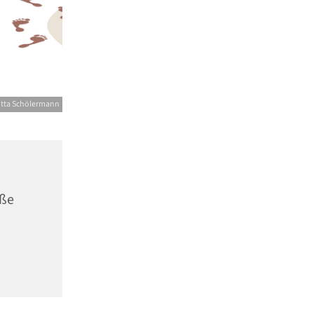
itta Schölermann
aße