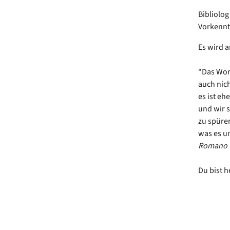
Bibliolog
Vorkenntn
Es wird 
"Das Wort
auch nich
es ist eh
und wir 
zu spüre
was es un
Romano 
Du bist 