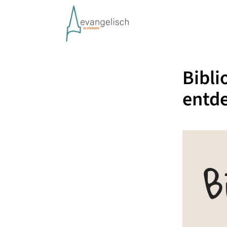
Bibli
entd