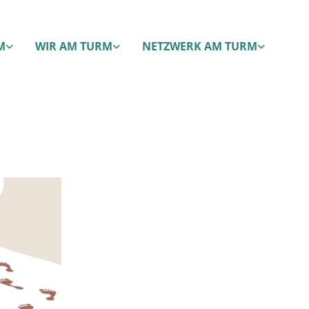
M
WIR AM TURM
NETZWERK AM TURM