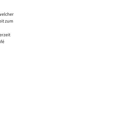
 welcher
eit zum
erzeit
afé