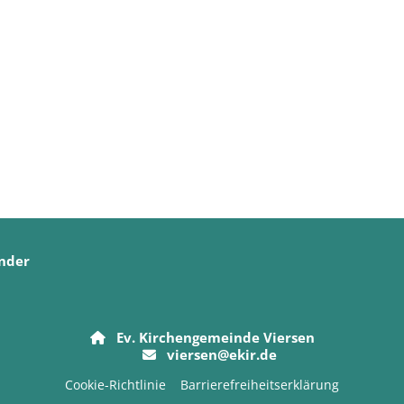
nder
Ev. Kirchengemeinde Viersen

viersen@ekir.de

Cookie-Richtlinie
Barrierefreiheitserklärung