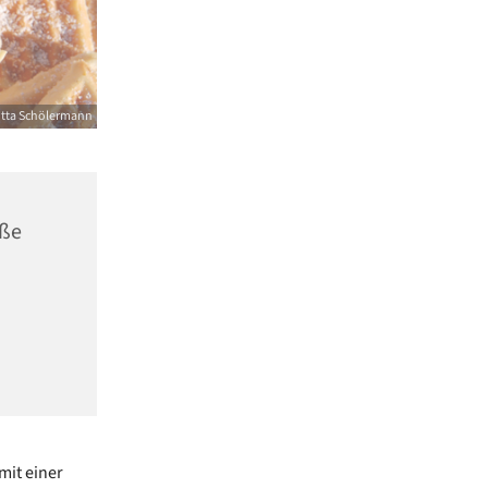
itta Schölermann
aße
mit einer