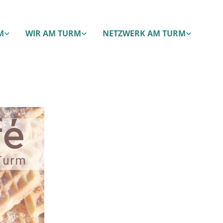
M
WIR AM TURM
NETZWERK AM TURM