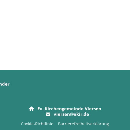
nder
Ev. Kirchengemeinde Viersen

viersen@ekir.de

Cookie-Richtlinie
Barrierefreiheitserklärung