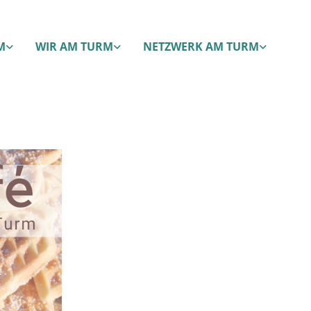
M
WIR AM TURM
NETZWERK AM TURM