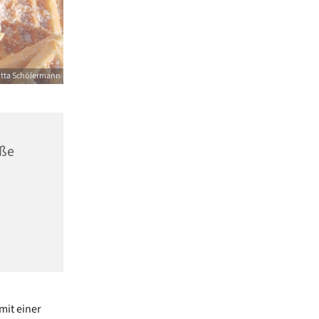
itta Schölermann
aße
mit einer