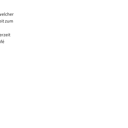
 welcher
eit zum
erzeit
afé