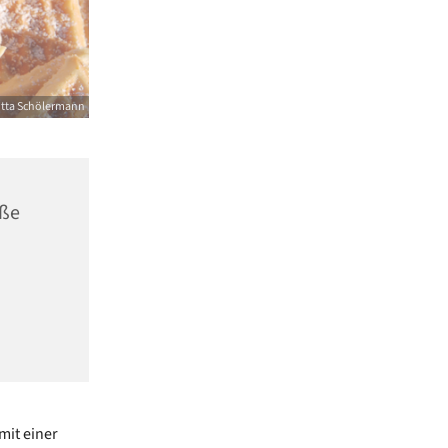
itta Schölermann
aße
mit einer