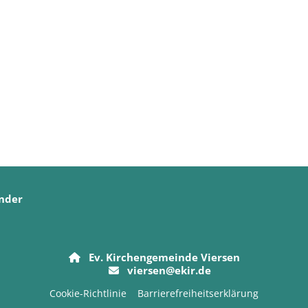
nder
Ev. Kirchengemeinde Viersen

viersen@ekir.de

Cookie-Richtlinie
Barrierefreiheitserklärung