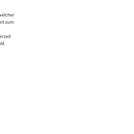
 welcher
eit zum
erzeit
afé