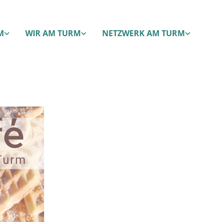
M
WIR AM TURM
NETZWERK AM TURM