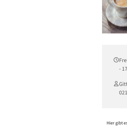
Fre
- 1
Git
02
Hier gibt 