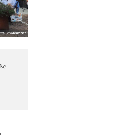
itta Schölermann
aße
en