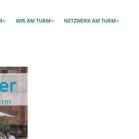
M
WIR AM TURM
NETZWERK AM TURM