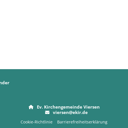
nder
Ev. Kirchengemeinde Viersen

viersen@ekir.de

Cookie-Richtlinie
Barrierefreiheitserklärung