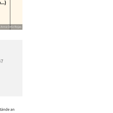
Anna Ortiz Rojas
47
stände an