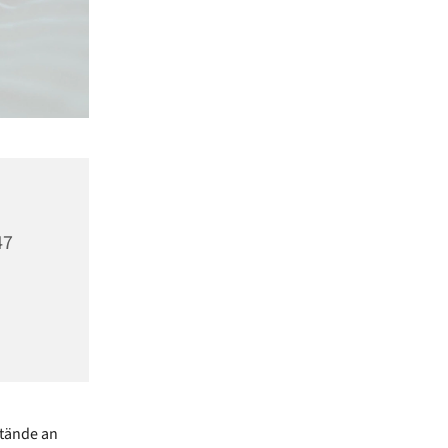
47
stände an