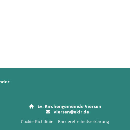
nder
Ev. Kirchengemeinde Viersen

viersen@ekir.de

Cookie-Richtlinie
Barrierefreiheitserklärung