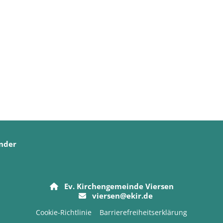
nder
Ev. Kirchengemeinde Viersen

viersen@ekir.de

Cookie-Richtlinie
Barrierefreiheitserklärung