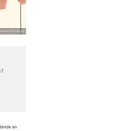
Anna Ortiz Rojas
47
stände an