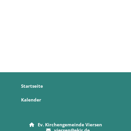
Startseite
Kalender
Ev. Kirchengemeinde Viersen

viersen@ekir.de
