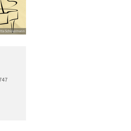
itta Schölermann
1747