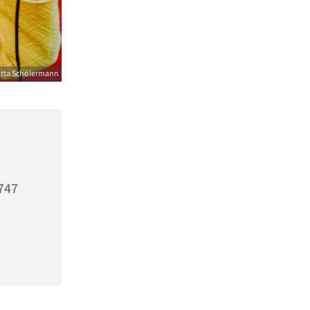
itta Schölermann
1747