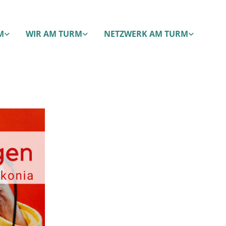
M
WIR AM TURM
NETZWERK AM TURM