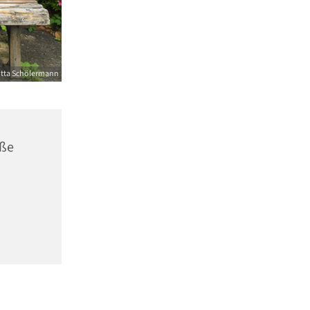
itta Schölermann
aße