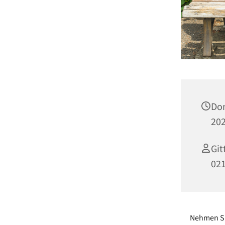
Don
202
Git
02
Nehmen Si