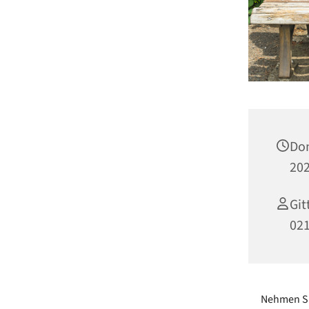
Don
202
Git
02
Nehmen Si