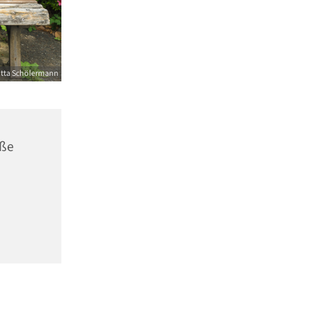
itta Schölermann
aße