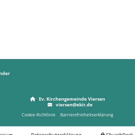
nder
Ev. Kirchengemeinde Viersen

viersen@ekir.de

Cookie-Richtlinie
Barrierefreiheitserklärung
essum
Datenschutzerklärung
ChurchDesk-