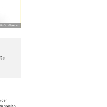
itta Schölermann
aße
 der
ir spielen