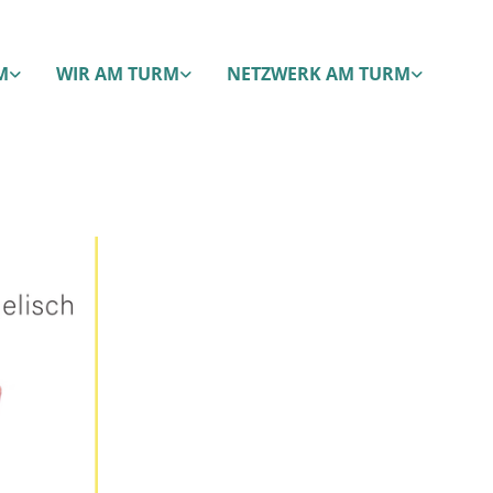
M
WIR AM TURM
NETZWERK AM TURM